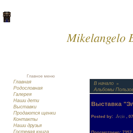
Mikelangelo B
Главное меню
Главная
В начало
»
Родословная
Альбомы Пользо
Галерея
Наши дети
Выставка "Эл
Выставки
Продаются щенки
Jezis
Posted by
:
, 0
Контакты
Наши друзья
Гостевая книга
Просмотрено: 7357 